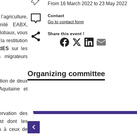
From 16 March 2022 to 23 May 2022
Contact
l’agriculture,
Go to contact form
’Unité EABX,
lobaux, vous
Share this event !
a restitution
adES
sur les
 migrateurs
Organizing committee
ution de deux
Aquitaine et
rvation des
st dont les
es à ceux de