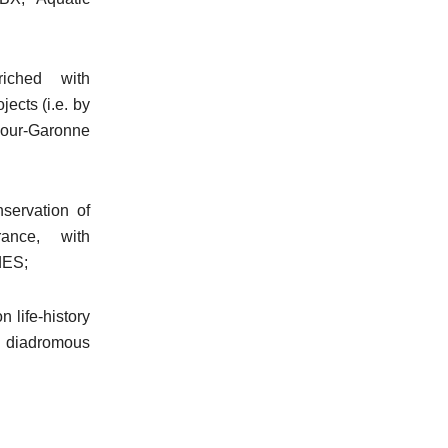
iched with
jects (i.e. by
dour-Garonne
servation of
ance, with
dES;
 life-history
on diadromous