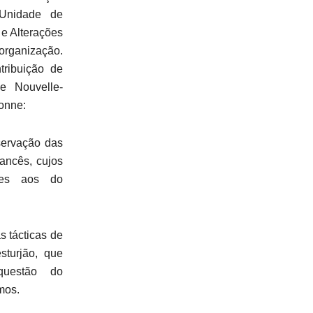
 Unidade de
e Alterações
organização.
tribuição de
de Nouvelle-
onne:
ervação das
ancês, cujos
ares aos do
s tácticas de
sturjão, que
questão do
mos.