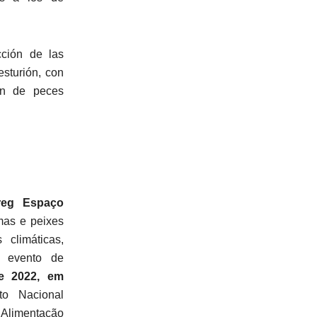
cción de las
esturión, con
ón de peces
rreg Espaço
mas e peixes
 climáticas,
o evento de
e 2022, em
to Nacional
, Alimentação