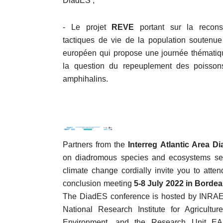
DiadES ;
-Laure Acolas
ology research scientist
- Le projet
REVE
portant sur la recons
ne Bordeaux (EABX Research Unit)
tactiques de vie de la population soutenue
européen qui propose une journée thématiq
la question du repeuplement des poisson
amphihalins.
Partners from the
Interreg Atlantic Area D
on diadromous species and ecosystems se
climate change cordially invite you to atten
conclusion meeting
5-8 July 2022 in Borde
The DiadES conference is hosted by INRAE
National Research Institute for Agricultu
Environment, and the Research Unit EA