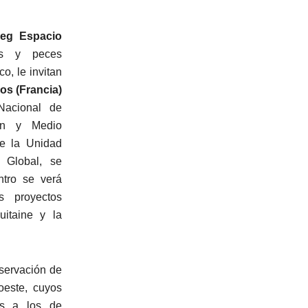
reg Espacio
cos y peces
o, le invitan
os (Francia)
Nacional de
ión y Medio
e la Unidad
 Global, se
ntro se verá
s proyectos
uitaine y la
servación de
oeste, cuyos
ios a los de