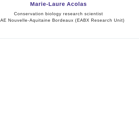
Charif Bouchemat
Project Manager
PREMC