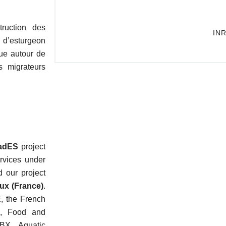
truction des
 d’esturgeon
ue autour de
s migrateurs
iadES
project
rvices under
d our project
aux (France)
.
, the French
re, Food and
BX, Aquatic